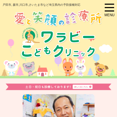
戸田市, 蕨市,川口市,さいたま市など埼玉県内の予防接種対応
MENU