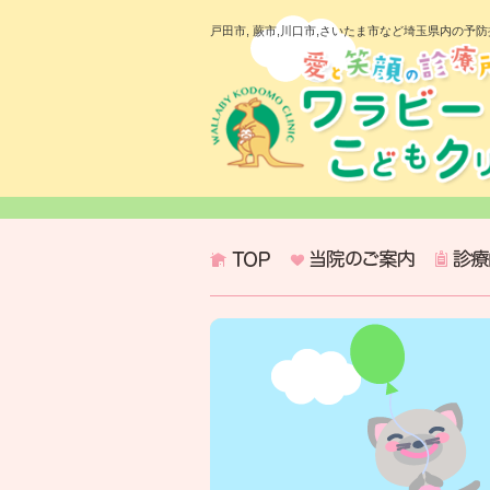
戸田市, 蕨市,川口市,さいたま市など埼玉県内の予